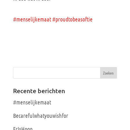
#menselijkemaat
#proudtobeasoftie
Recente berichten
#menselijkemaat
Becarefulwhatyouwishfor
ErIsHoop