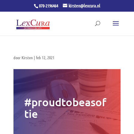
070-2196464
kirsten@lexcura.nl
door
Kirsten
|
feb 12, 2021
#proudtobeasof
tie