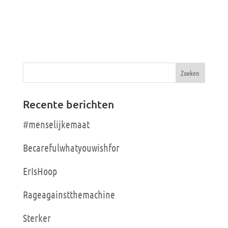
Recente berichten
#menselijkemaat
Becarefulwhatyouwishfor
ErIsHoop
Rageagainstthemachine
Sterker