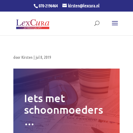
070-2196464
kirsten@lexcura.nl
door
Kirsten
|
jul 8, 2019
Iets met
schoonmoeders
…