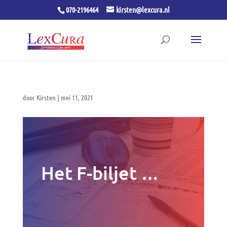
070-2196464
kirsten@lexcura.nl
door
Kirsten
|
mei 11, 2021
Het F-biljet …