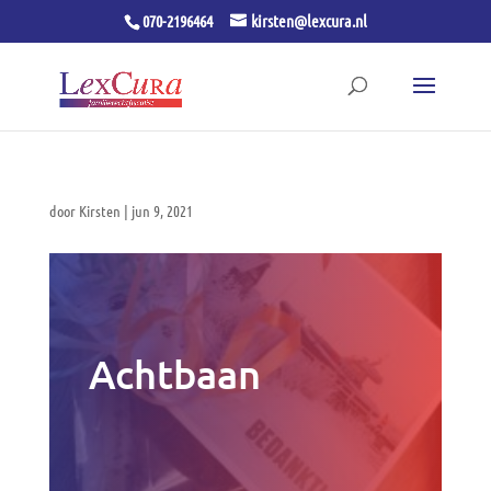
070-2196464
kirsten@lexcura.nl
door
Kirsten
|
jun 9, 2021
Achtbaan