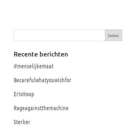
Recente berichten
#menselijkemaat
Becarefulwhatyouwishfor
ErIsHoop
Rageagainstthemachine
Sterker