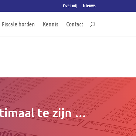
Over mij
Nieuws
Fiscale horden
Kennis
Contact
timaal te zijn …